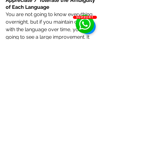
Appreciate / Tolerate the Ambiguity 
of Each Language
You are not going to know everything 
SUPPORT
overnight, but if you maintain contact 
with the language over time, you are 
going to see a large improvement. It 
is only a question of time and of being 
consistent. Another important thing is 
that you have to embrace ambiguity; 
there are always things that you are 
not going to understand but believe 
me, eventually, all of the doubts that 
you have will resolve themselves. 
Finally, what was once difficult or 
confusing will make sense.
Number 5: Part of the Process of 
Acquisition is Finding Content that 
Interests You and that is 
Comprehensible