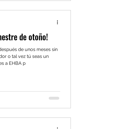
mestre de otoño!
 después de unos meses sin
or o tal vez tú seas un
nes a EHBA p