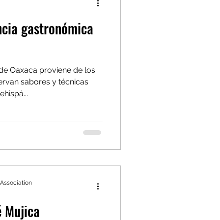
ncia gastronómica
de Oaxaca proviene de los
rvan sabores y técnicas
ehispá...
 Association
é Mujica