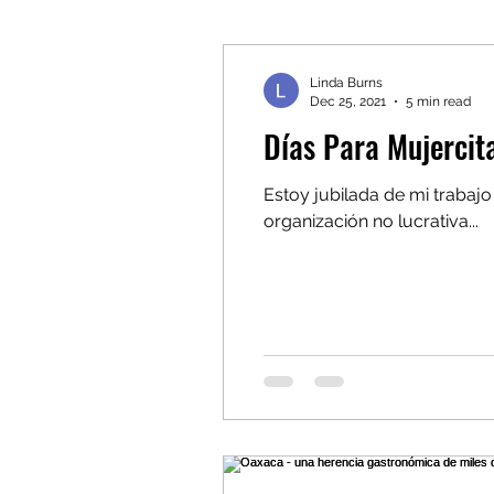
Linda Burns
Dec 25, 2021
5 min read
Días Para Mujercit
Estoy jubilada de mi trabaj
organización no lucrativa...