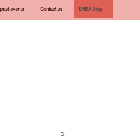
past events
Contact us
EHBA Blog