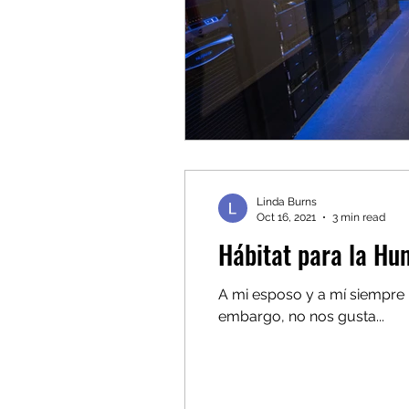
Linda Burns
Oct 16, 2021
3 min read
Hábitat para la H
A mi esposo y a mí siempre nos ha gustado viajar, ver países diferentes 
embargo, no nos gusta...