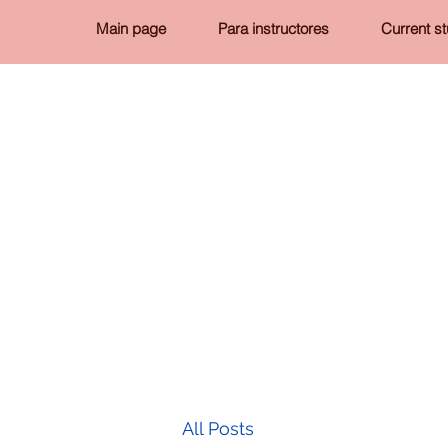
Main page
Para instructores
Current s
All Posts